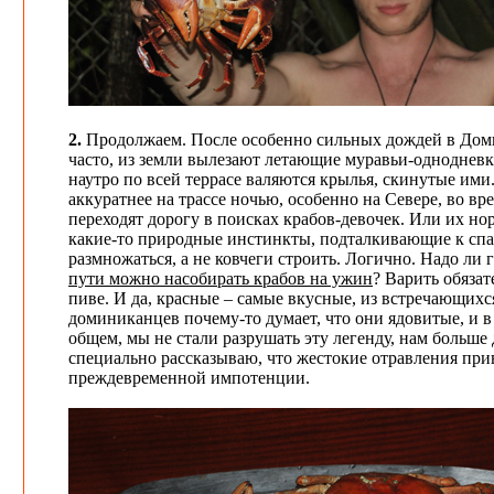
2.
Продолжаем. После особенно сильных дождей в Доми
часто, из земли вылезают летающие муравьи-однодневк
наутро по всей террасе валяются крылья, скинутые ими.
аккуратнее на трассе ночью, особенно на Севере, во в
переходят дорогу в поисках крабов-девочек. Или их нор
какие-то природные инстинкты, подталкивающие к сп
размножаться, а не ковчеги строить. Логично. Надо ли 
пути можно насобирать крабов на ужин
? Варить обязат
пиве. И да, красные – самые вкусные, из встречающихс
доминиканцев почему-то думает, что они ядовитые, и в
общем, мы не стали разрушать эту легенду, нам больше д
специально рассказываю, что жестокие отравления прив
преждевременной импотенции.