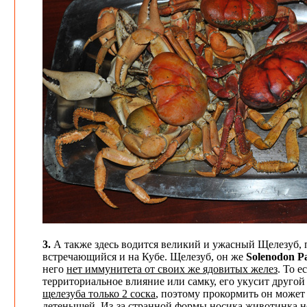
3.
А также здесь водится великий и ужасный Щелезуб,
встречающийся и на Кубе. Щелезуб, он же
Solenodon P
него
нет иммунитета от своих же ядовитых желез
. То е
территориальное влияние или самку, его укусит другой
щелезуба только 2 соска
, поэтому прокормить он может 
детенышей. Из-за странной формы носика животинка не