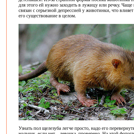
для этого ей нужно заходить в лужицу или речку. Чащ
связан с серьезной депрессией у животинки, что влияет
его существование в целом.
Узнать пол щелезуба легче просто, надо его перевернуть
мальчик, если нет – девочка, проверено. На этой фото