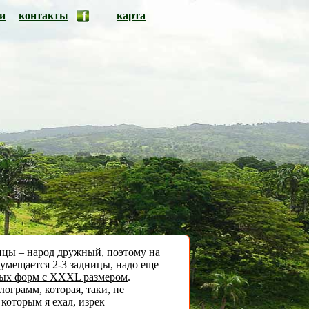
и
|
контакты
карта
нцы – народ дружный, поэтому на
 умещается 2-3 задницы, надо еще
ных форм с XXXL размером
.
ограмм, которая, таки, не
которым я ехал, изрек