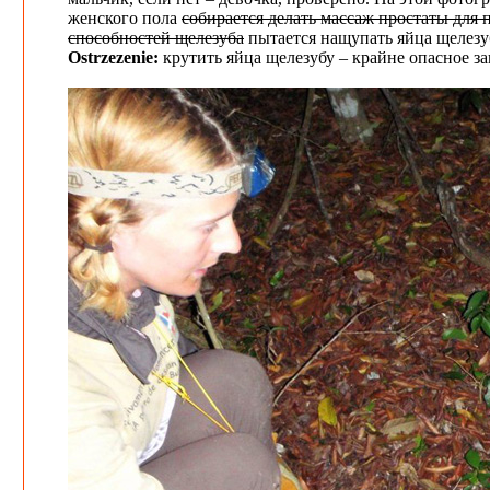
женского пола
собирается делать массаж простаты для
способностей щелезуба
пытается нащупать яйца щелезу
Ostrzezenie:
крутить яйца щелезубу – крайне опасное за