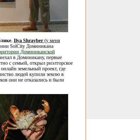
блике
.
Ilya Shrayber
(у меня
ании SolCity Доминикана
рритории Доминиканской
риехал в Доминикану, первые
тно с семьей, открыл риэлторское
 онлайн земельный проект, где
шинство людей купили землю в
ков они не отказались и были