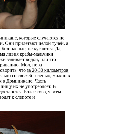
никане, которые случаются не
и. Они прилетают целой тучей, а
 Безопасные, не кусаются. Да,
ремя ливня крабы-мальчики
ки заливает водой, или это
ариванию. Мол, пора
говорить, что
за 20-30 километров
ельно со свежей зеленью, можно в
я в Доминикане. Часть
 пищу их не употребляет. В
останется. Более того, я всем
одят к слепоте и