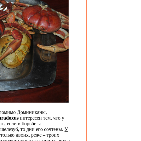
 помимо
Доминиканы,
aradoxus
интересен тем, что у
сть, если в борьбе за
 щелезуб, то дни его сочтены.
У
только двоих, реже – троих
 может просто так попить воды,