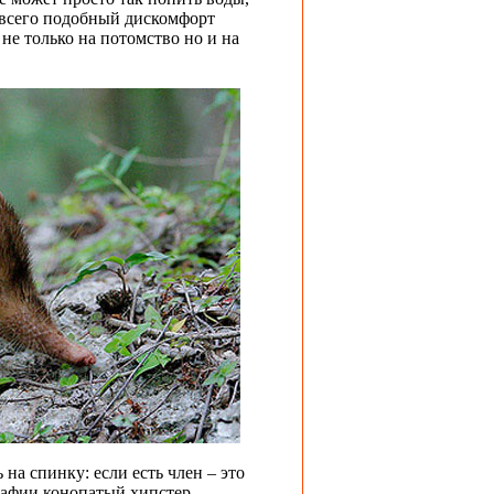
е всего подобный дискомфорт
 не только на потомство но и на
 на спинку: если есть член – это
графии конопатый хипстер