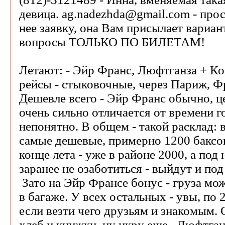
девица. ag.nadezhda@gmail.com - про
нее заявку, она Вам присылает вариант
вопросы ТОЛЬКО ПО БИЛЕТАМ!
Летают: - Эйр Франс, Люфтганза + К
рейсы - стыковочные, через Париж, Ф
Дешевле всего - Эйр Франс обычно, це
очень сильно отличается от времени го
непонятно. В общем - такой расклад: 
самые дешевые, примерно 1200 баксо
конце лета - уже в районе 2000, а под 
заранее не озаботиться - выйдут и под
Зато на Эйр Франсе бонус - груза мож
в багаже. У всех остальных - увы, по 2
если везти чего друзьям и знакомым.
хлеб и книжки, ну икру еще. Люфтга