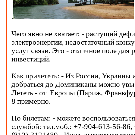
.
Чего явно не хватает: - растущий деф
электроэнергии, недостаточный конк
услуг связи. Это - отличное поле для 
инвестиций.
Как прилететь: - Из России, Украины 
добраться до Доминиканы можно увы,
Лететь - от Европы (Париж, Франкфур
8 примерно.
По билетам: - можете воспользоватьс
службой: тел.моб.: +7-904-613-56-86, т
(812)-3121489 - Инна, вменяемая така