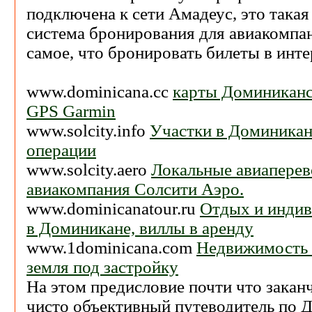
подключена к сети Амадеус, это такая
система бронирования для авиакомпа
самое, что бронировать билеты в инте
www.dominicana.cc
карты Доминиканс
GPS Garmin
www.solcity.info
Участки в Доминикан
операции
www.solcity.aero
Локальные авиаперев
авиакомпания Солсити Аэро.
www.dominicanatour.ru
Отдых и индив
в Доминикане, виллы в аренду
www.1dominicana.com
Недвижимость 
земля под застройку
На этом предисловие почти что закан
чисто объективный путеводитель по 