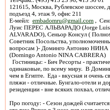
121615, Москва, Рублевское шоссее, д
подъезд 4, этаж 9, офис 211
Е-мейл:
embadomru@gmail.com
, Сен
Луис ПЕРЕС АЛЬВАРАДО (Jorge Lui
ALVARADO), Сеньор Консул ( Полно
Советник Посольства, уполномоченны
вопросам )- Доминго Антонио НИН
(Domingo Antonio NINA CABRERA)
Гостиницы: - Бич Ресорты - практиче
одинаковые, по всему миру. В Домини
чем в Египте. Еда - вкусная и очень с
пляжи - отличные. Бунгало-отели и до
резиденции - вне всяких похвал, отли
Про погоду: - Сезон дождей считаетс
это так: Ровно в 3 часа дня идет дожд