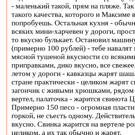
- маленький такой, прям на пляже. Так 
такого качества, которого и Максиме 
попробуешь. Остальная кухня - обычн
всяких мини-харчевен у дороги, просто
то вкусно булькает. Остановил машину
(примерно 100 рублей) - тебе навалят
мясной тушеной вкусности со всяким
приправками, дико вкусно, все свежее
летом у дороги - кавказцы жарят шашл
стране практически - целиком жарят с
загончик с живыми хрюшками, рядом 
вертел, палаточка - жарится свинот
Примерно 150 песо - огромная пласти
горкой, не съесть одному. Действител
вкусно. Свинка жарится на вертеле ро
целиком, а их так обычно и жарят.