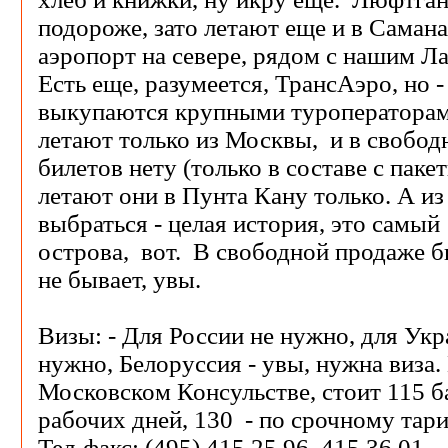
подороже, зато летают еще и в Самана
аэропорт на севере, рядом с нашим Л
Есть еще, разумеется, ТрансАэро, но -
выкупаются крупными туроператорами
летают только из Москвы, и в свобод
билетов нету (только в составе с паке
летают они в Пунта Кану только. А и
выбраться - целая история, это самы
острова, вот. В свободной продаже 
не бывает, увы.
Визы: - Для России не нужно, для Укр
нужно, Белоруссия - увы, нужна виза.
Московском Консульстве, стоит 115 ба
рабочих дней, 130 - по срочному тар
Тел-факс: (495) 415 25 96, 415 36 01