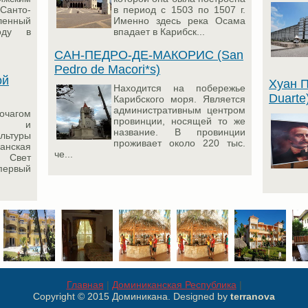
Санто-
в период с 1503 по 1507 г.
ленный
Именно здесь река Осама
оду в
впадает в Карибск...
САН-ПЕДРО-ДЕ-МАКОРИС (San
Pedro de Macori*s)
ой
Хуан П
Находится на побережье
Duarte
Карибского моря. Является
административным центром
агом
провинции, носящей то же
ой и
название. В провинции
ьтуры
проживает около 220 тыс.
анская
че...
й Свет
первый
Главная
|
Доминиканская Республика
|
Copyright © 2015 Доминикана. Designed by
terranova