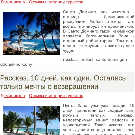
Доминикана
-
Отзывы и истории туристов
Санто Доминго, как известно -
столица Доминиканской
республики. Любая столица - это
всегда что-нибудь интересненькое.
В Санто Доминго такой изюминкой
является Колониальная Зона -
старинный район города. Там есть
просто жемчужины архитектурных
чудес
rasskaz.-prelesti-santo-domingo-i-
kolonial-noi-zony
Рассказ. 10 дней, как один. Остались
только мечты о возвращении
Доминикана
-
Отзывы и истории туристов
Пунта Кана увы уже позади. 10
дней пролетели как сладкий сон,
полный теплых, нежных,
неповторимых минут радости и
удовольствий. Такое чувство, что
часть души и сердца остались там,
с собой увезла только мечту и