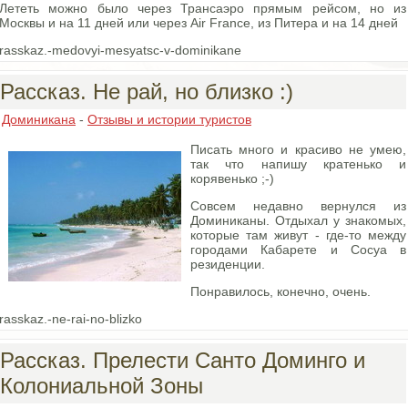
Лететь можно было через Трансаэро прямым рейсом, но из
Москвы и на 11 дней или через Air France, из Питера и на 14 дней
rasskaz.-medovyi-mesyatsc-v-dominikane
Рассказ. Не рай, но близко :)
Доминикана
-
Отзывы и истории туристов
Писать много и красиво не умею,
так что напишу кратенько и
корявенько ;-)
Совсем недавно вернулся из
Доминиканы. Отдыхал у знакомых,
которые там живут - где-то между
городами Кабарете и Сосуа в
резиденции.
Понравилось, конечно, очень.
rasskaz.-ne-rai-no-blizko
Рассказ. Прелести Санто Доминго и
Колониальной Зоны