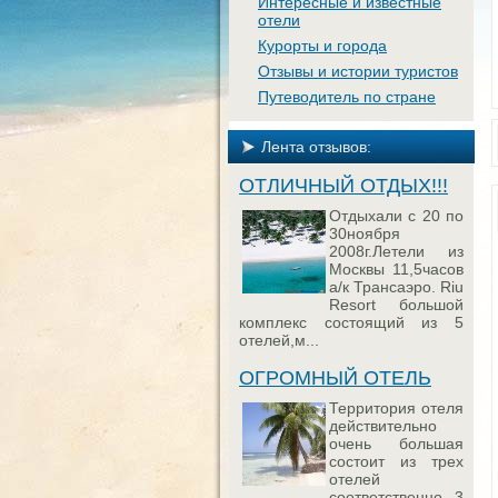
Интересные и известные
отели
Курорты и города
Отзывы и истории туристов
Путеводитель по стране
Лента отзывов:
ОТЛИЧНЫЙ ОТДЫХ!!!
Отдыхали с 20 по
30ноября
2008г.Летели из
Москвы 11,5часов
а/к Трансаэро. Riu
Resort большой
комплекс состоящий из 5
отелей,м...
ОГРОМНЫЙ ОТЕЛЬ
Территория отеля
действительно
очень большая
состоит из трех
отелей
соответственно 3