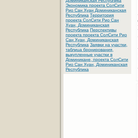
Доминиканская Республика
Экономика проекта СолСити
Рио Сан Хуан Доминиканская
Республика
Территория
проекта СолСити Рио Сан
Хуан, Доминиканская
Республика
Перспективы
проекта проекта СолСити Рио
Сан Хуан, Доминиканская
Республика
Заявки на участки,
таблица бронирования,
выкупленные участки в
Доминикане, проекта СолСити
Рио Сан Хуан, Доминиканская
Республика