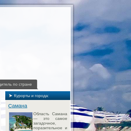
итель по стране
Курорты и города:
Самана
Область Самана
— это самое
загадочное,
поразительное и