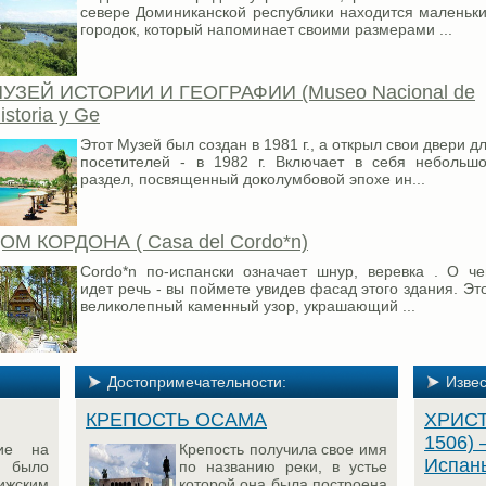
севере Доминиканской республики находится маленьк
городок, который напоминает своими размерами ...
УЗЕЙ ИСТОРИИ И ГЕОГРАФИИ (Museo Nacional de
istoria y Ge
Этот Музей был создан в 1981 г., а открыл свои двери д
посетителей - в 1982 г. Включает в себя небольш
раздел, посвященный доколумбовой эпохе ин...
ОМ КОРДОНА ( Casa del Cordo*n)
Cordo*n по-испански означает шнур, веревка . О ч
идет речь - вы поймете увидев фасад этого здания. Эт
великолепный каменный узор, украшающий ...
Достопримечательности:
Изве
КРЕПОСТЬ ОСАМА
ХРИСТ
1506) 
ние на
Крепость получила свое имя
Испан
 было
по названию реки, в устье
ижским
которой она была построена