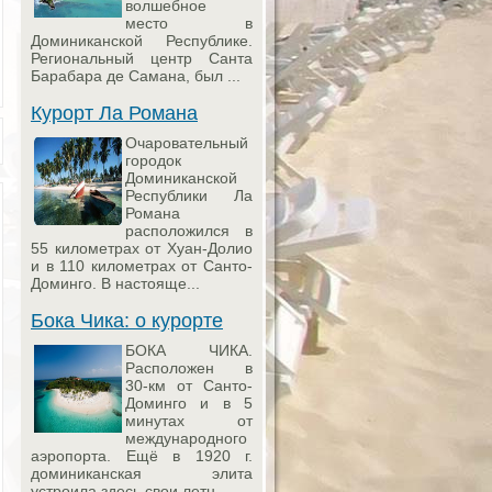
волшебное
место в
Доминиканской Республике.
Региональный центр Санта
Барабара де Самана, был ...
Курорт Ла Романа
Очаровательный
городок
Доминиканской
Республики Ла
Романа
расположился в
55 километрах от Хуан-Долио
и в 110 километрах от Санто-
Доминго. В настояще...
Бока Чика: о курорте
БОКА ЧИКА.
Расположен в
30-км от Санто-
Доминго и в 5
минутах от
международного
аэропорта. Ещё в 1920 г.
доминиканская элита
устроила здесь свои летн...