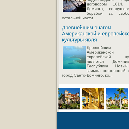
договором 1814. 
Доминго, воодушев
борьбой за своб
остальной части ...
Древнейшим очагом
Американской и европейск
культуры явля
Древнейшим оч
Американск
европейской кул
является Доминик
Республика. Новы
заимел постоянный 
город Санто-Доминго, ко...