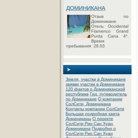
ДОМИНИКАНА
Отзыв по
Доминикане.
Отель: Occidental
Flamenco Grand
Punta Cana 4*.
Время
пребывания: 28.03
Земля, участки в Доминикане
заявки участки в Доминикане
120 фактов о Доминиканской
республике
Гид, путеводитель
по Доминикане
О компании
СолСити, Доминикана
Контакты компании СолСити
Большая подробная карта
Доминиканы
О проекте
СолСити Рио Сан Хуан,
Доминикана
Подробно о
СолСити Рио Сан Хуан