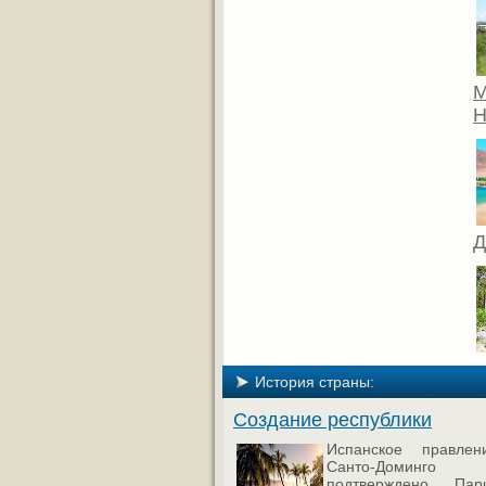
М
H
Д
История страны:
Создание республики
Испанское правле
Санто-Доминго
подтверждено Пар