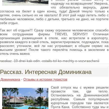
надежду на возвращение! Уверена,
что обязательно вернусь, даже
согласна на билет в один конец, туда! Домой тянуло только к
детям, очень сильно их не хватало! В этот рай надо лететь либо с
любимым человеком, либо с детьми, третьего не дано, не портите
себе отдых.
Так вот об отдыхе!!! Сразу скажу огромное человеческое спасибо
всем сотрудникам фирмы TREVEL SERVIS!!! Отличная
организация размещения в отеле, нас встретили в аэропорту,
развезли каждого в свой отель, зарегистрировали, подождали, пока
расселят, уточнили, всё ли нас устраивает, в общем сервис на
высшем уровне! После такого перелёта помощь в заселении в
отель очень важна
rasskaz.-10-dnei-kak-odin.-ostalis-tol-ko-mechty-o-vozvraschenii
Рассказ. Интересная Доминикана
Доминикана
-
Отзывы и истории туристов
Свой отпуск мы с мужем решили
провести там, где тепло.
Остановились на Доминиканской
республике. Самым популярным
курортным городом там является
Пунта Кана. Собственно туда мы и