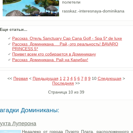
полетели
rasskaz.-interesnaya-dominikana
Еще статьи...
Рассказ. Отель Sanctuary Cap Cana Golf - Spa 5* de luxe
Рассказ. Доминикана.....Рай,-это реальность! BAVARO
PRINCESS 5*
Привет всем кто собирается в Доминикану
Рассказ. Доминикана. Рай на Карибах!
<<
Первая
<
Предыдущая
1
2
3
4
5
6
7
8
9
10
Следующая
>
Последняя
>>
Страница 10 из 39
агадки Доминиканы:
ухта Луперона
Недалеко от города Пуэрто Плата, расположенного 