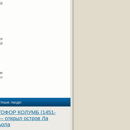
ий
ля
ой
ем
от
стные люди:
ОФОР КОЛУМБ (1451-
— открыл остров Ла
ьола