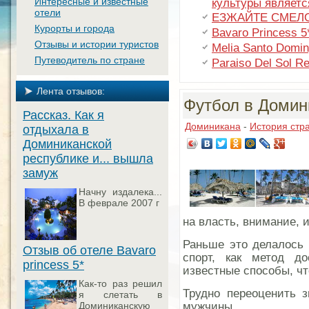
Интересные и известные
культуры являетс
отели
ЕЗЖАЙТЕ СМЕЛ
Курорты и города
Bavaro Princess 5
Отзывы и истории туристов
Melia Santo Domin
Путеводитель по стране
Paraiso Del Sol Re
Лента отзывов:
Футбол в Домин
Рассказ. Как я
Доминикана
-
История стр
отдыхала в
Доминиканской
республике и... вышла
замуж
Начну издалека...
В феврале 2007 г
на власть, внимание,
Раньше это делалось 
Отзыв об отеле Bavaro
спорт, как метод д
princess 5*
известные способы, чт
Как-то раз решил
Трудно переоценить з
я слетать в
мужчины.
Доминиканскую