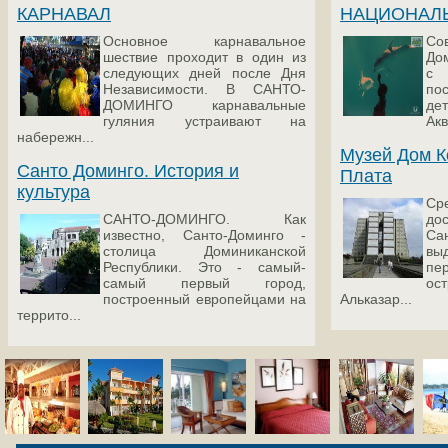
КАРНАВАЛ
НАЦИОНАЛ
Основное карнавальное
Со
шествие проходит в один из
До
следующих дней после Дня
с 
Независимости. В САНТО-
пос
ДОМИНГО карнавальные
де
гуляния устраивают на
Акв
набережн...
Музей Дом К
Санто Доминго. История и
Плата
культура
Ср
САНТО-ДОМИНГО. Как
до
известно, Санто-Доминго -
Са
столица Доминиканской
вы
Республики. Это - самый-
пе
самый первый город,
ос
построенный европейцами на
Альказар...
террито...