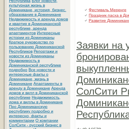
Республика
Блог новости,
культурная жизнь в
Фестиваль Меренге
Доминикане, история, бизнес.
образование в Доминикане
Праздник пасха в До
Недвижимость и аренда домов
Развитие Доминикан
и квартир в Доминиканской
республике, аренда
апартаментов
Интересные
истории из Доминиканы
Заявки на 
Краткое руководство по
пользованию Доминиканской
Республиков
Репортажи и
бронирова
новости из Доминиканы
Недвижимость в
выкупленны
Доминиканской республике
подробно
Все новости и
интересные факты о
Доминикане
Доминикане, жизнь в
Доминикане
Апартаменты в
СолСити Р
аренду в Доминикане
Аренда
домов и вилл в Доминиканской
республике
Недвижимость,
Доминикан
дома и виллы в Доминикане
Про Доминиканскую
Республик
республику подробно и
интересно, факты и
комментарии
О компании
СолСити - русский бизнес в