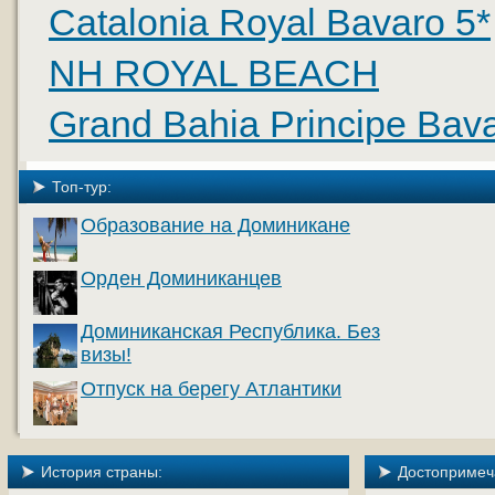
Catalonia Royal Bavaro 5*
NH ROYAL BEACH
Grand Bahia Principe Bava
Топ-тур:
Образование на Доминикане
Орден Доминиканцев
Доминиканская Республика. Без
визы!
Отпуск на берегу Атлантики
История страны:
Достопримеч