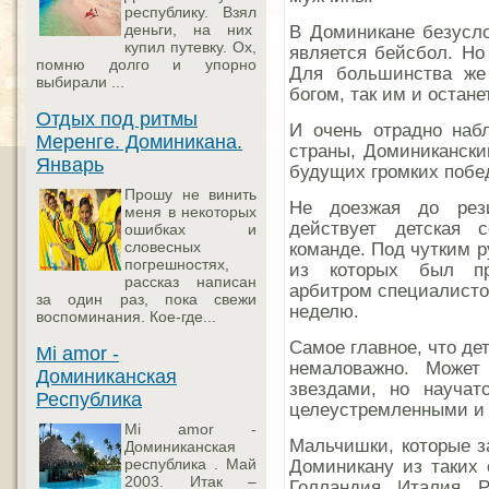
республику. Взял
деньги, на них
В Доминикане безусл
купил путевку. Ох,
является бейсбол. Но
помню долго и упорно
Для большинства же
выбирали ...
богом, так им и остане
Отдых под ритмы
И очень отрадно набл
Меренге. Доминикана.
страны, Доминикански
Январь
будущих громких побе
Прошу не винить
Не доезжая до рези
меня в некоторых
действует детская 
ошибках и
словесных
команде. Под чутким 
погрешностях,
из которых был пр
рассказ написан
арбитром специалистов
за один раз, пока свежи
неделю.
воспоминания. Кое-где...
Самое главное, что дет
Mi amor -
немаловажно. Может
Доминиканская
звездами, но научат
Республика
целеустремленными и
Mi amor -
Мальчишки, которые з
Доминиканская
республика . Май
Доминикану из таких 
2003. Итак –
Голландия, Италия, 