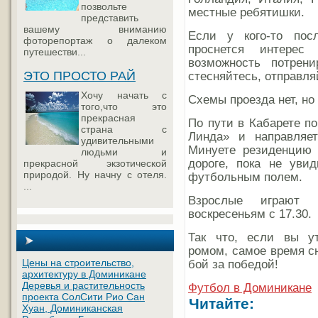
позвольте
местные ребятишки.
представить
вашему вниманию
Если у кого-то пос
фоторепортаж о далеком
проснется интерес
путешестви...
возможность потрени
ЭТО ПРОСТО РАЙ
стесняйтесь, отправля
Хочу начать с
Схемы проезда нет, но 
того,что это
прекрасная
По пути в Кабарете п
страна с
Линда» и направляе
удивительными
Минуете резиденцию и
людьми и
дороге, пока не уви
прекрасной экзотической
природой. Ну начну с отеля.
футбольным полем.
...
Взрослые играют 
воскресеньям с 17.30.
Так что, если вы у
ромом, самое время сн
Цены на строительство,
бой за победой!
архитектуру в Доминикане
Деревья и растительность
Футбол в Доминикане
проекта СолСити Рио Сан
Читайте:
Хуан, Доминиканская