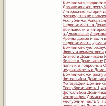
Доминикане
Недвижимо
Доминиканской респуб
Интересные истории и
руководство по польз
Республиков
Репортаж
Недвижимость в Домин
Все новости и интере
в Доминикане
Апартам
Аренда домов и вилл 
Недвижимость, дома и
Доминиканскую респуб
факты и комментарии
бизнес в Доминикане
бизнес в Доминикане
полный и подробный
О
недвижимость в Доми
Доминиканской респуб
фотоальбом Доминикан
Фотографии Доминика
Республики часть 1
Фо
фотоальбом Доминикан
Фотографии Доминика
Республики часть 3
.Н
новостей из Доминика