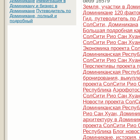
ded9 16579
Доминикане
Иммиграция в
Доминикану и бизнес в
Земля, участки в Дом
Доминикане
Путеводитель по
Доминикане
120 факто
Доминикане, полный и
Гид, путеводитель по 
подробный
СолСити, Доминикана
Большая подробная ка
СолСити Рио Сан Хуан
СолСити Рио Сан Хуан
Экономика проекта Со
Доминиканская Респуб
СолСити Рио Сан Хуан
Перспективы проекта п
Доминиканская Респуб
бронирования, выкупл
проекта СолСити Рио 
Республика
Аэрофотос
СолСити Рио Сан Хуан
Новости проекта СолС
Доминиканская Респуб
Рио Сан Хуан, Домини
архитектуру в Домини
проекта СолСити Рио 
Республика
Блог новос
Доминикане, история, 