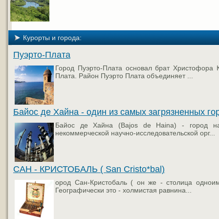
Курорты и города:
Пуэрто-Плата
Город Пуэрто-Плата основал брат Христофора К
Плата. Район Пуэрто Плата объединяет ...
Байос де Хайна - один из самых загрязненных го
Байос де Хайна (Bajos de Haina) - город н
некоммерческой научно-исследовательской орг...
САН - КРИСТОБАЛЬ ( San Cristo*bal)
ород Сан-Кристобаль ( он же - столица однои
Географически это - холмистая равнина...