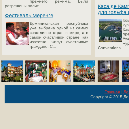
прежнего режима. Были
разрешены полит...
Каса де Кам
для гольфа 
Фестиваль Меренге
Ко
Доминиканская республика
кур
уже выбрана одной из самых
К
счастливых стран в мире, а в
пр
самой счастливой стране, как
A
известно, живут счастливые
ж
граждане. С...
Conventions. ...
Главная
|
До
Copyright © 2015 Д