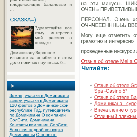
на эти минусы. ШИК
плодоносящие банановые и
ОЧЕНЬ ПРИВЕТЛИВЫ
...
ПЕРСОНАЛ. Очень хо
СКАЗКА=)
ОЧЧЧЕЕЕНННЬЬЬ ВВ
Здравствуйте все
кому интересен
Могу еще отметить о
мой рассказ о
грамотно и интересно
поездке в
проведенные икскурсии
Доминикану.Зараннее
извините за ошибки я в этом
Отзыв об отеле Melia Ca
деле новичок научилась б...
Читайте:
Отзыв об отеле Gr
Spa -Casino 5*
Земля, участки в Доминикане
Отзыв об отеле Bav
заявки участки в Доминикане
Доминикана - супер
120 фактов о Доминиканской
Впечатление о тур
республике
Гид, путеводитель
по Доминикане
О компании
Отличный пляжны
СолСити, Доминикана
Контакты компании СолСити
Большая подробная карта
Доминиканы
О проекте