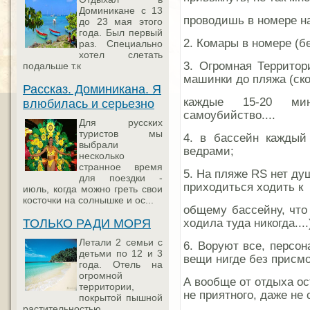
Доминикане с 13
проводишь в номере на
до 23 мая этого
года. Был первый
2. Комары в номере (б
раз. Специально
хотел слетать
3. Огромная Территор
подальше т.к
машинки до пляжа (ско
Рассказ. Доминикана. Я
каждые 15-20 мин
влюбилась и серьезно
самоубийство....
Для русских
туристов мы
4. в бассейн каждый
выбрали
ведрами;
несколько
странное время
5. На пляже RS нет ду
для поездки -
приходиться ходить к
июль, когда можно греть свои
косточки на солнышке и ос...
общему бассейну, что
ходила туда никогда....
ТОЛЬКО РАДИ МОРЯ
Летали 2 семьи с
6. Воруют все, персон
детьми по 12 и 3
вещи нигде без присмо
года. Отель на
огромной
А вообще от отдыха о
территории,
не приятного, даже не
покрытой пышной
растительностью,