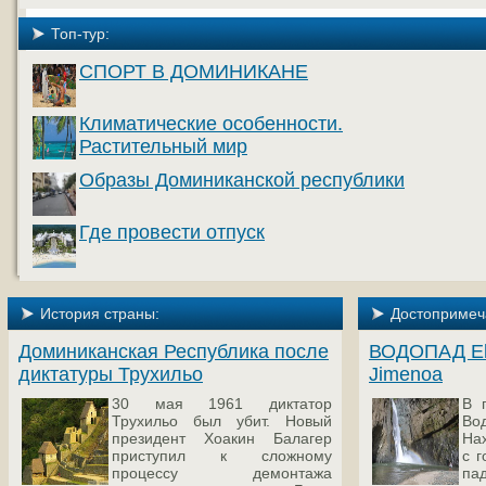
Топ-тур:
СПОРТ В ДОМИНИКАНЕ
Климатические особенности.
Растительный мир
Образы Доминиканской республики
Где провести отпуск
История страны:
Достопримеч
Доминиканская Республика после
ВОДОПАД El 
диктатуры Трухильо
Jimenoa
30 мая 1961 диктатор
В 
Трухильо был убит. Новый
В
президент Хоакин Балагер
На
приступил к сложному
с 
процессу демонтажа
па