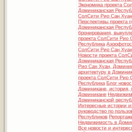
Экономика проекта Со
Доминиканская Респуб
СолСити Рио Сан Хуан
Перспективы проекта п
Доминиканская Респуб
бронирования, выкупл
проекта СолСити Рио 
Республика
Аэрофотос
СолСити Рио Сан Хуан
Новости проекта СолС
Доминиканская Респуб
Рио Сан Хуан, Домини
архитектуру в Домини
проекта СолСити Рио 
Республика
Блог новос
Доминикане, история, 
Доминикане
Недвижимо
Доминиканской респуб
Интересные истории и
руководство по польз
Республиков
Репортаж
Недвижимость в Домин
Все новости и интере