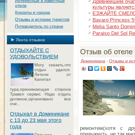
Интересные и известные
Древнейшим очаг
отели
культуры являетс
Курорты и города
ЕЗЖАЙТЕ СМЕЛ
Отзывы и истории туристов
Bavaro Princess 5
Melia Santo Domin
Путеводитель по стране
Paraiso Del Sol Re
Лента отзывов:
ОТДЫХАЙТЕ С
Отзыв об отеле M
УДОВОЛЬСТВИЕМ
Доминикана
-
Отзывы и ис
Могу сказать,что
отдых удался.
Летели от
Капитал
тура,принимающая сторона
Травел сервис. Надо отдать
должное,организвано все
оче...
Отдыхал в Доминикане
с 13 до 23 мая этого
года
ремонтем(хотя с др
привыкнуть, не так мн
Отдыхал в