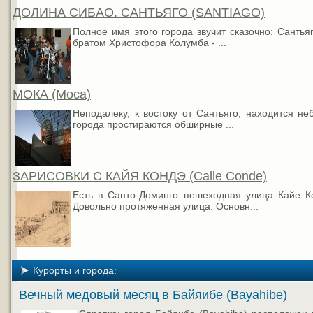
ДОЛИНА СИБАО. САНТЬЯГО (SANTIAGO)
Полное имя этого города звучит сказочно: Сантья
братом Христофора Колумба - ...
МОКА (Moca)
Неподалеку, к востоку от Сантьяго, находится не
города простираются обширные ...
ЗАРИСОВКИ С КАЙЯ КОНДЭ (Calle Conde)
Есть в Санто-Доминго пешеходная улица Кайе Ко
Довольно протяженная улица. Основн...
Курорты и города:
Вечный медовый месяц в Байяибе (Bayahibe)