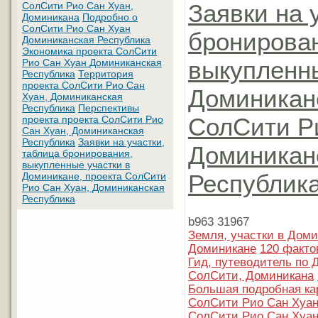
Заявки на 
СолСити Рио Сан Хуан,
Доминикана
Подробно о
СолСити Рио Сан Хуан
бронирова
Доминиканская Республика
Экономика проекта СолСити
выкупленны
Рио Сан Хуан Доминиканская
Республика
Территория
проекта СолСити Рио Сан
Доминикане
Хуан, Доминиканская
Республика
Перспективы
СолСити Р
проекта проекта СолСити Рио
Сан Хуан, Доминиканская
Республика
Заявки на участки,
Доминикан
таблица бронирования,
выкупленные участки в
Республик
Доминикане, проекта СолСити
Рио Сан Хуан, Доминиканская
Республика
b963 31967
Земля, участки в Дом
Доминикане
120 факто
Гид, путеводитель по 
СолСити, Доминикана
Большая подробная ка
СолСити Рио Сан Хуан
СолСити Рио Сан Хуан