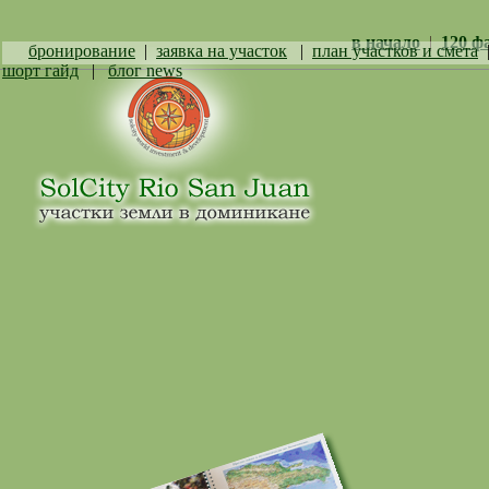
в начало
|
120 ф
бронирование
|
заявка на участок
|
план участков и смета
шорт гайд
|
блог news