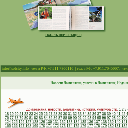
скачать презентацию
info@solcity.info | тел. в РФ: +7.911.7800110, | тел. в РФ: +7.911.7645007, | т
Новости Доминикана, участки в Доминикане, Недвиж
Доминикана, новости, аналитика, история, культура стр.
1
2
3
18
19
20
21
22
23
24
25
26
27
28
29
30
31
32
33
34
35
36
37
38
39
40
41
42
76
77
78
79
80
81
82
83
84
85
86
87
88
89
90
91
92
93
94
95
96
97
98
99
100
124
125
126
127
128
129
130
131
132
133
134
135
136
137
138
139
140
141
165
166
167
168
169
170
171
172
173
174
175
176
177
178
179
180
181
182