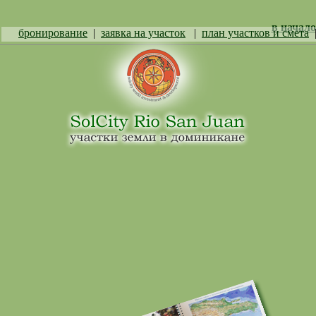
в начало
бронирование
|
заявка на участок
|
план участков и смета