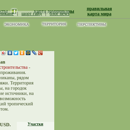
правильная
кты
карта доминиканы
никане
|
шорт гайд
|
блог news
карта мира
uan
строительства
-
 проживания.
никаны, рядом
ляжи. Территория
ы, на городок
ие источники, на
ь возможность
кий тропический
том.
Участки
0 USD.