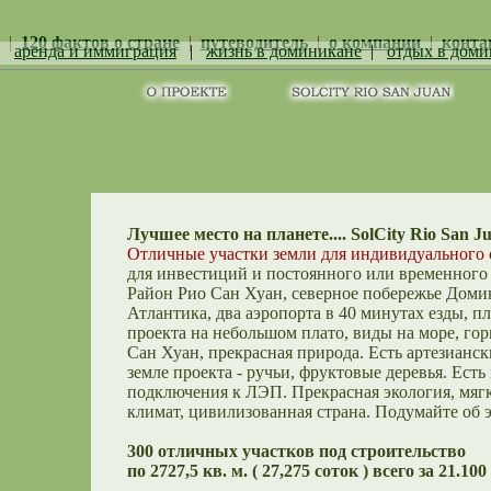
|
120 фактов о стране
|
путеводитель
|
о компании
|
конта
|
аренда и иммиграция
|
жизнь в доминикане
|
отдых в доми
Лучшее место на планете.... SolCity Rio San J
Отличные участки земли для индивидуального 
для инвестиций и постоянного или временного
Район Рио Сан Хуан, северное побережье Доми
Атлантика, два аэропорта в 40 минутах езды, п
проекта на небольшом плато, виды на море, гор
Сан Хуан, прекрасная природа. Есть артезианск
земле проекта - ручьи, фруктовые деревья. Ест
подключения к ЛЭП. Прекрасная экология, мяг
климат, цивилизованная страна. Подумайте об э
300 отличных участков под строительство
по 2727,5 кв. м. ( 27,275 соток ) всего за 21.10