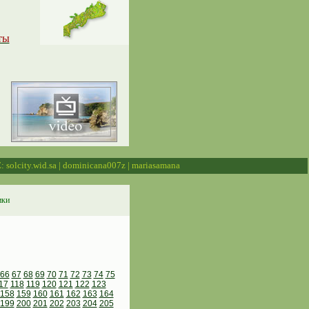
ты
: solcity.wid.sa | dominicana007z | mariasamana
ики
66
67
68
69
70
71
72
73
74
75
17
118
119
120
121
122
123
158
159
160
161
162
163
164
199
200
201
202
203
204
205