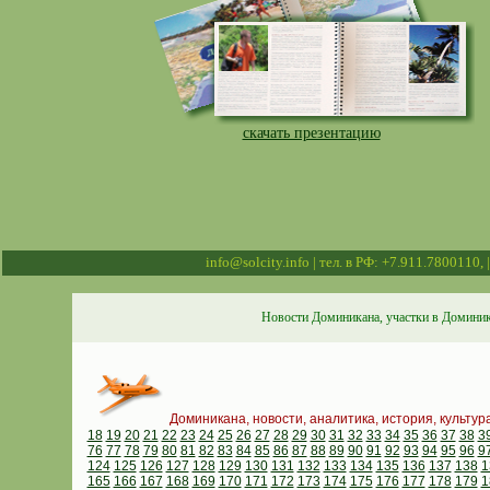
скачать презентацию
info@solcity.info | тел. в РФ: +7.911.7800110,
Новости Доминикана, участки в Доминик
Доминикана, новости, аналитика, история, культур
18
19
20
21
22
23
24
25
26
27
28
29
30
31
32
33
34
35
36
37
38
3
76
77
78
79
80
81
82
83
84
85
86
87
88
89
90
91
92
93
94
95
96
9
124
125
126
127
128
129
130
131
132
133
134
135
136
137
138
1
165
166
167
168
169
170
171
172
173
174
175
176
177
178
179
1