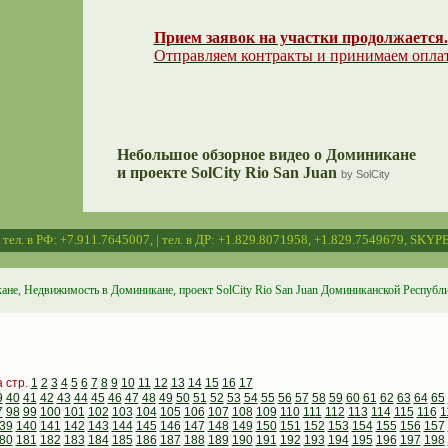
Прием заявок на участки продолжается.
Отправляем контракты и принимаем опла
Небольшое обзорное видео о Доминикане
и проекте SolCity Rio San Juan
by SolCity
 | тел. в РФ: +7.911.7645007, | тел. в ДР: +1.829.8071958, +1.829.7549679, SKYPE
ане, Недвижимость в Доминикане, проект SolCity Rio San Juan Доминиканской Республ
а стр.
1
2
3
4
5
6
7
8
9
10
11
12
13
14
15
16
17
9
40
41
42
43
44
45
46
47
48
49
50
51
52
53
54
55
56
57
58
59
60
61
62
63
64
65
7
98
99
100
101
102
103
104
105
106
107
108
109
110
111
112
113
114
115
116
1
39
140
141
142
143
144
145
146
147
148
149
150
151
152
153
154
155
156
157
80
181
182
183
184
185
186
187
188
189
190
191
192
193
194
195
196
197
198