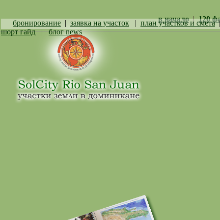
в начало
|
120 ф
бронирование
|
заявка на участок
|
план участков и смета
шорт гайд
|
блог news