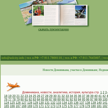
скачать презентацию
info@solcity.info | тел. в РФ: +7.911.7800110, | тел. в РФ: +7.911.7645007, | т
Новости Доминикана, участки в Доминикане, Недвиж
Доминикана, новости, аналитика, история, культура стр.
1
2
3
18
19
20
21
22
23
24
25
26
27
28
29
30
31
32
33
34
35
36
37
38
39
40
41
42
76
77
78
79
80
81
82
83
84
85
86
87
88
89
90
91
92
93
94
95
96
97
98
99
100
124
125
126
127
128
129
130
131
132
133
134
135
136
137
138
139
140
141
165
166
167
168
169
170
171
172
173
174
175
176
177
178
179
180
181
182