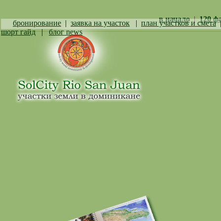
в начало
|
120 ф
бронирование
|
заявка на участок
|
план участков и смета
шорт гайд
|
блог news