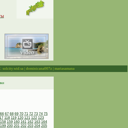
ты
: solcity.wid.sa | dominicana007z | mariasamana
ики
66
67
68
69
70
71
72
73
74
75
17
118
119
120
121
122
123
158
159
160
161
162
163
164
199
200
201
202
203
204
205