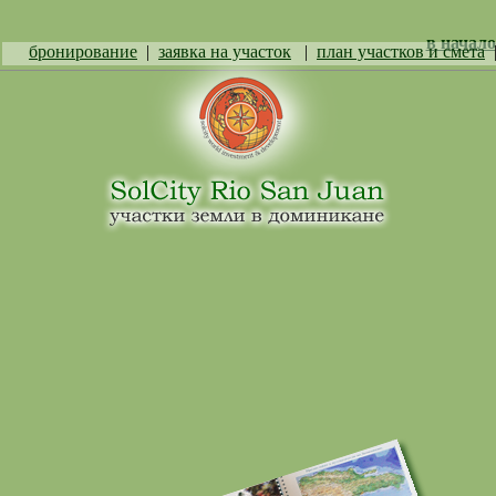
в начало
бронирование
|
заявка на участок
|
план участков и смета