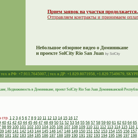
Прием заявок на участки продолжается.
Отправляем контракты и принимаем опла
Небольшое обзорное видео о Доминикане
и проекте SolCity Rio San Juan
by SolCity
 | тел. в РФ: +7.911.7645007, | тел. в ДР: +1.829.8071958, +1.829.7549679, SKYPE
ане, Недвижимость в Доминикане, проект SolCity Rio San Juan Доминиканской Республ
а стр.
1
2
3
4
5
6
7
8
9
10
11
12
13
14
15
16
17
9
40
41
42
43
44
45
46
47
48
49
50
51
52
53
54
55
56
57
58
59
60
61
62
63
64
65
7
98
99
100
101
102
103
104
105
106
107
108
109
110
111
112
113
114
115
116
1
39
140
141
142
143
144
145
146
147
148
149
150
151
152
153
154
155
156
157
80
181
182
183
184
185
186
187
188
189
190
191
192
193
194
195
196
197
198