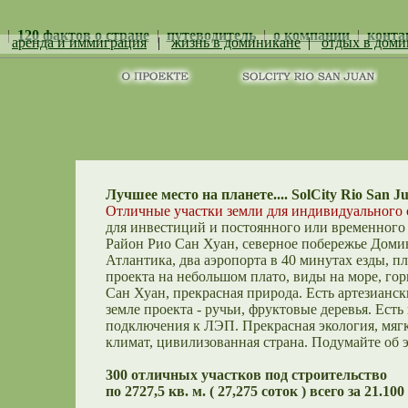
|
120 фактов о стране
|
путеводитель
|
о компании
|
конта
|
аренда и иммиграция
|
жизнь в доминикане
|
отдых в доми
Лучшее место на планете.... SolCity Rio San J
Отличные участки земли для индивидуального 
для инвестиций и постоянного или временного
Район Рио Сан Хуан, северное побережье Доми
Атлантика, два аэропорта в 40 минутах езды, п
проекта на небольшом плато, виды на море, гор
Сан Хуан, прекрасная природа. Есть артезианск
земле проекта - ручьи, фруктовые деревья. Ест
подключения к ЛЭП. Прекрасная экология, мяг
климат, цивилизованная страна. Подумайте об э
300 отличных участков под строительство
по 2727,5 кв. м. ( 27,275 соток ) всего за 21.10