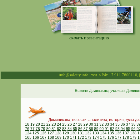
скачать презентацию
info@solcity.info | тел. в РФ: +7.911.7800110,
Новости Доминикана, участки в Доминик
Доминикана, новости, аналитика, история, культур
18
19
20
21
22
23
24
25
26
27
28
29
30
31
32
33
34
35
36
37
38
3
76
77
78
79
80
81
82
83
84
85
86
87
88
89
90
91
92
93
94
95
96
9
124
125
126
127
128
129
130
131
132
133
134
135
136
137
138
1
165
166
167
168
169
170
171
172
173
174
175
176
177
178
179
1