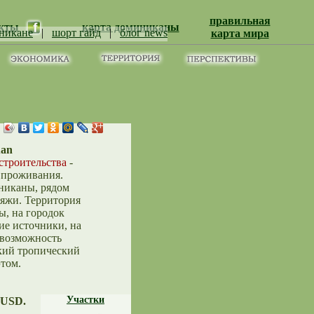
правильная
кты
карта доминиканы
никане
|
шорт гайд
|
блог news
карта мира
uan
строительства
-
 проживания.
никаны, рядом
ляжи. Территория
ы, на городок
ие источники, на
ь возможность
кий тропический
том.
Участки
0 USD.